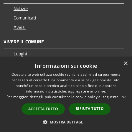
Notizie
Comunicati
Avvisi
VIVERE IL COMUNE
Luoghi
×
Eventi
Informazioni sui cookie
Questo sito web utilizza cookie tecnici e assimilati strettamente
CONTATTI
necessari al corretto funzionamento e alla navigazione del sito,
nonché un cookie tecnico analitico al solo fine di elaborare
informazioni statistiche, aggregate e anonime.
Corso Martiri della Libertà, 33 - 10073 Cirié (TO)
Per maggiori dettagli, può consultare la cookie policy al seguente
link
Telefono: 0119218111
Codice Fiscale: 83000390019
RIFIUTA TUTTO
ACCETTA TUTTO
Partita IVA: 02084870019
MOSTRA DETTAGLI
PEC: protocollo@comune.cirie.to.legalmail.it
Email Ufficio Protocollo