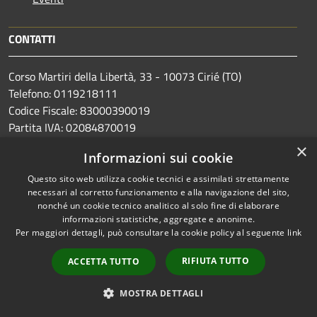
CONTATTI
Corso Martiri della Libertà, 33 - 10073 Cirié (TO)
Telefono: 0119218111
Codice Fiscale: 83000390019
Partita IVA: 02084870019
PEC: protocollo@comune.cirie.to.legalmail.it
×
Informazioni sui cookie
Email Ufficio Protocollo
protocollo@comune.cirie.to.it
Questo sito web utilizza cookie tecnici e assimilati strettamente
necessari al corretto funzionamento e alla navigazione del sito,
nonché un cookie tecnico analitico al solo fine di elaborare
informazioni statistiche, aggregate e anonime.
Per maggiori dettagli, può consultare la cookie policy al seguente
link
RIFIUTA TUTTO
ACCETTA TUTTO
Prenotazione appuntamento
MOSTRA DETTAGLI
Segnalazione disservizio