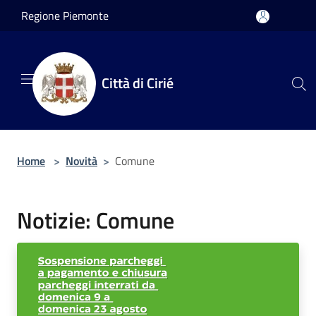
Salta al contenuto principale
Regione Piemonte
Città di Cirié
Home
>
Novità
>
Comune
Notizie: Comune