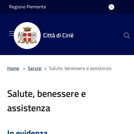
Salta al contenuto principale
Regione Piemonte
Città di Cirié
Home
>
Servizi
>
Salute, benessere e assistenza
Salute, benessere e
assistenza
In evidenza