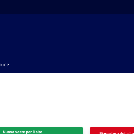
omune
o