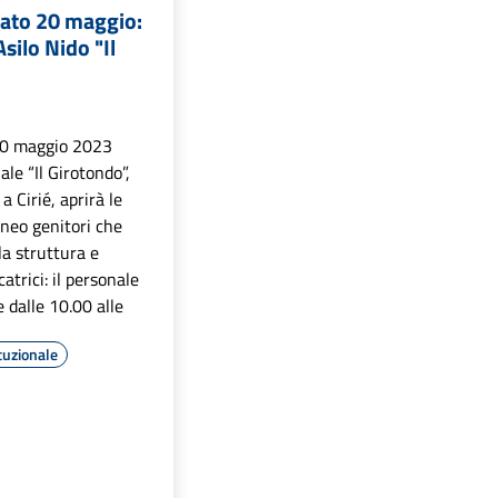
bato 20 maggio:
silo Nido "Il
20 maggio 2023
ale “Il Girotondo”,
 a Cirié, aprirà le
i neo genitori che
la struttura e
atrici: il personale
e dalle 10.00 alle
tuzionale