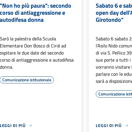
"Non ho più paura": secondo
Sabato 6 e sa
corso di antiaggressione e
open day dell'A
autodifesa donna
Girotondo"
Sarò la palestra della Scuola
Sabato 6 sabato 
Elementare Don Bosco di Cirié ad
l’Asilo Nido comun
ospitare le due date del secondo
di via S. Pellico 39
corso di antiaggressione e autodifesa
sue porte a tutti 
donna.
vorranno visitare 
parlare con le educ
Comunicazione istituzionale
sarà a disposizion
Comunicazione isti
LEGGI DI PIÙ
LEGGI DI PIÙ