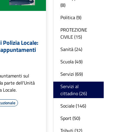
(8)
Politica (9)
PROTEZIONE
CIVILE (15)
 Polizia Locale:
i appuntamenti
Sanità (24)
Scuola (49)
Servizi (69)
puntamenti sul
 da parte dell'Unità
Servizi al
a Locale.
cittadino (26)
tuzionale
Sociale (146)
Sport (50)
Tributi (32)