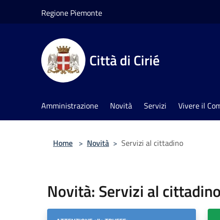
Salta al contenuto principale
Regione Piemonte
Città di Cirié
Amministrazione
Novità
Servizi
Vivere il C
Home
>
Novità
>
Servizi al cittadino
Novità: Servizi al cittadin