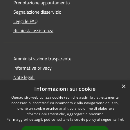
Prenotazione appuntamento
Segnalazione disservizio
Leggi le FAQ
Richiesta assistenza
Amministrazione trasparente
Informativa privacy
Note legali
×
Dichiarazione di accessibilità
Informazioni sui cookie
Questo sito web utilizza cookie tecnici e assimilati strettamente
necessari al corretto funzionamento e alla navigazione del sito,
nonché un cookie tecnico analitico al solo fine di elaborare
informazioni statistiche, aggregate e anonime.
RSS
Copyright © 2026 • Città di
Per maggiori dettagli, può consultare la cookie policy al seguente
link
Accessibilità
Cirié • Powered by
Privacy
Municipium
Accesso
•