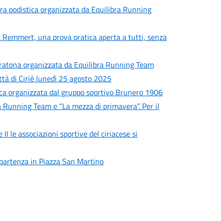
ara podistica organizzata da Equilibra Running
lla Remmert, una prova pratica aperta a tutti, senza
ratona organizzata da Equilibra Running Team
ittà di Cirié lunedì 25 agosto 2025
stica organizzata dal gruppo sportivo Brunero 1906
a Running Team e “La mezza di primavera”. Per il
II le associazioni sportive del ciriacese si
a partenza in Piazza San Martino