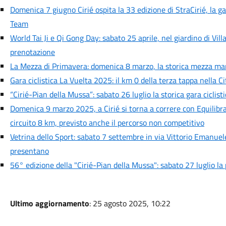
Domenica 7 giugno Cirié ospita la 33 edizione di StraCirié, la g
Team
World Tai Ji e Qi Gong Day: sabato 25 aprile, nel giardino di Vi
prenotazione
La Mezza di Primavera: domenica 8 marzo, la storica mezza ma
Gara ciclistica La Vuelta 2025: il km 0 della terza tappa nella C
“Cirié-Pian della Mussa”: sabato 26 luglio la storica gara cicli
Domenica 9 marzo 2025, a Cirié si torna a correre con Equilibr
circuito 8 km, previsto anche il percorso non competitivo
Vetrina dello Sport: sabato 7 settembre in via Vittorio Emanuele 
presentano
56° edizione della "Cirié-Pian della Mussa": sabato 27 luglio l
Ultimo aggiornamento
: 25 agosto 2025, 10:22