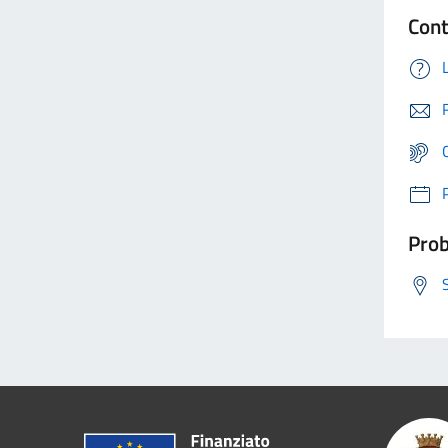
Cont
Prob