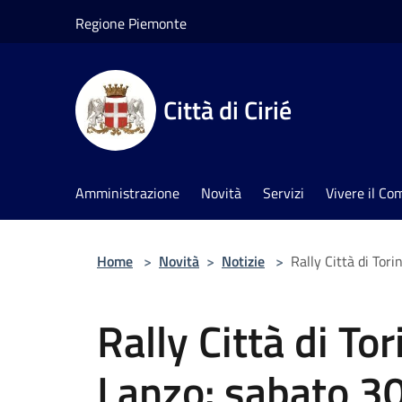
Salta al contenuto principale
Regione Piemonte
Città di Cirié
Amministrazione
Novità
Servizi
Vivere il C
Home
>
Novità
>
Notizie
>
Rally Città di Tori
Rally Città di Tor
Lanzo: sabato 30