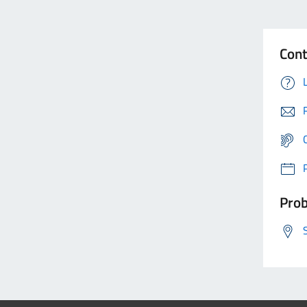
Cont
Prob