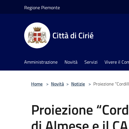
Salta al contenuto principale
Regione Piemonte
Città di Cirié
Amministrazione
Novità
Servizi
Vivere il C
Home
>
Novità
>
Notizie
>
Proiezione “Cordil
Proiezione “Cordi
di Almese e il C