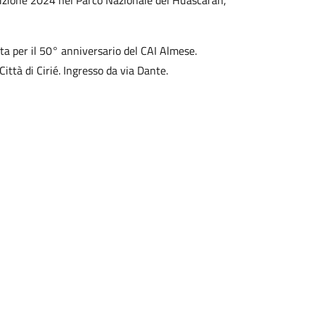
dizione 2024 nel Parco Nazionale del Huascaran,
a per il 50° anniversario del CAI Almese.
Città di Cirié. Ingresso da via Dante.