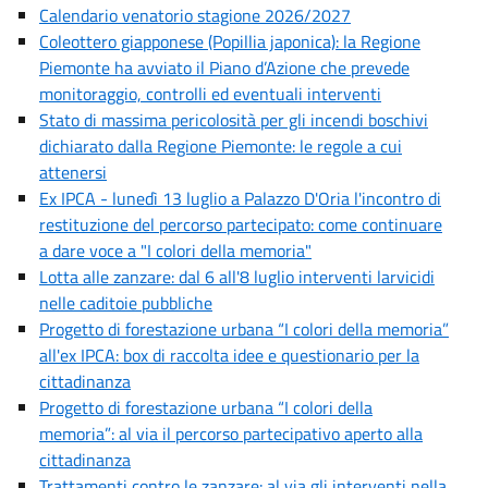
Calendario venatorio stagione 2026/2027
Coleottero giapponese (Popillia japonica): la Regione
Piemonte ha avviato il Piano d’Azione che prevede
monitoraggio, controlli ed eventuali interventi
Stato di massima pericolosità per gli incendi boschivi
dichiarato dalla Regione Piemonte: le regole a cui
attenersi
Ex IPCA - lunedì 13 luglio a Palazzo D'Oria l'incontro di
restituzione del percorso partecipato: come continuare
a dare voce a "I colori della memoria"
Lotta alle zanzare: dal 6 all'8 luglio interventi larvicidi
nelle caditoie pubbliche
Progetto di forestazione urbana “I colori della memoria”
all'ex IPCA: box di raccolta idee e questionario per la
cittadinanza
Progetto di forestazione urbana “I colori della
memoria”: al via il percorso partecipativo aperto alla
cittadinanza
Trattamenti contro le zanzare: al via gli interventi nella