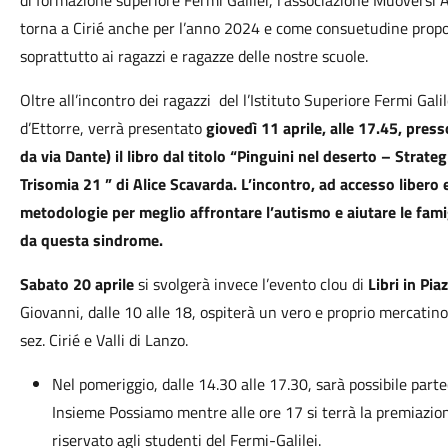
di formazione superiore Fermi Galilei, l'associazione Muoversi Al
torna a Cirié anche per l’anno 2024 e come consuetudine propone
soprattutto ai ragazzi e ragazze delle nostre scuole.
Oltre all’incontro dei ragazzi del l’Istituto Superiore Fermi Gali
d’Ettorre, verrà presentato
giovedì 11 aprile, alle 17.45, press
da via Dante) il libro dal titolo “Pinguini nel deserto – Strat
Trisomia 21 ” di Alice Scavarda. L’incontro, ad accesso libero e
metodologie per meglio affrontare l’autismo e aiutare le famig
da questa sindrome.
Sabato 20 aprile
si svolgerà invece l’evento clou di
Libri in Pia
Giovanni, dalle 10 alle 18, ospiterà un vero e proprio mercatino d
sez. Cirié e Valli di Lanzo.
Nel pomeriggio, dalle 14.30 alle 17.30, sarà possibile parte
Insieme Possiamo mentre alle ore 17 si terrà la premiazion
riservato agli studenti del Fermi-Galilei.