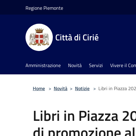
Salta al contenuto principale
Regione Piemonte
Città di Cirié
Amministrazione
Novità
Servizi
Vivere il C
Home
>
Novità
>
Notizie
>
Libri in Piazza 202
Libri in Piazza 2
di promozione al