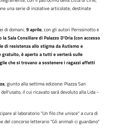
legramente, con il patrocinio della Città di Cirié,
 una serie di iniziative articolate, destinate
lei di domani,
9 aprile
, con gli autori Perissinotto e
o la Sala Consiliare di Palazzo D’Oria (con accesso
egie di resistenza allo stigma da Autismo e
 gratuito, è aperto a tutti e verterà sulle
lie che si trovano a sostenere i ragazzi affetti
zza
, giunto alla settima edizione: Piazza San
ell'usato, il cui ricavato sarà devoluto alla Lida -
cipare al laboratorio "Un filo che unisce" a cura di
e del concorso letterario "Gli animali ci guardano"