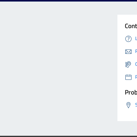
Cont
Prob