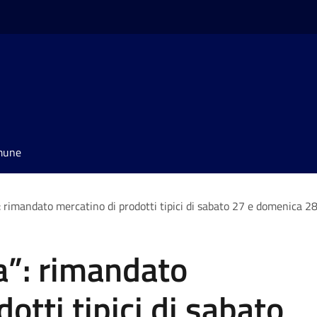
omune
”: rimandato mercatino di prodotti tipici di sabato 27 e domenica 28
ia”: rimandato
otti tipici di sabato