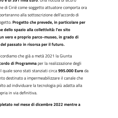
ro e di 391 mila Euro
. Una notizia di sicuro
mune di Cirié come soggetto attuatore comporta ora
orteranno alla sottoscrizione dell'accordo di
rogetto.
Progetto che prevede, in particolare per
e dello spazio alla collettività: l'ex sito
e un vero e proprio parco-museo, in grado di
del passato in risorsa per il futuro.
 ricordiamo che già a metà 2021 la Giunta
cordo di Programma
per la realizzazione degli
il quale sono stati stanziati circa
995.000 Euro
da
nto destinato a impermeabilizzare il canale che
lto ad individuare la tecnologia più adatta alla
pria in via definitiva.
mpletato nel mese di dicembre 2022 mentre a