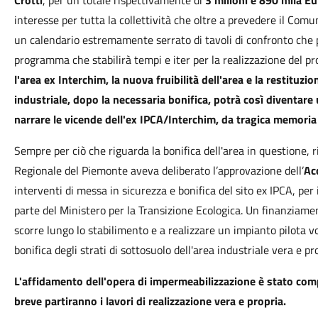
Crotti
, per un totale rispettivamente di
3 milioni e 890 mila Eu
interesse per tutta la collettività che oltre a prevedere il Co
un calendario estremamente serrato di tavoli di confronto che p
programma che stabilirà tempi e iter per la realizzazione del p
l'area ex Interchim, la nuova fruibilità dell'area e la restituzion
industriale, dopo la necessaria bonifica, potrà così diventar
narrare le vicende dell'ex IPCA/Interchim, da tragica memoria 
Sempre per ciò che riguarda la bonifica dell'area in questione,
Regionale del Piemonte aveva deliberato l’approvazione dell’
Ac
interventi di messa in sicurezza e bonifica del sito ex IPCA, per 
parte del Ministero per la Transizione Ecologica. Un finanziame
scorre lungo lo stabilimento e a realizzare un impianto pilota vo
bonifica degli strati di sottosuolo dell'area industriale vera e pro
L'affidamento dell'opera di impermeabilizzazione è stato co
breve partiranno i lavori di realizzazione vera e propria.