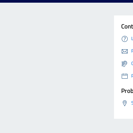
Cont
Prob