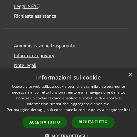
Leggi le FAQ
Richiesta assistenza
Amministrazione trasparente
Informativa privacy
Note legali
×
Dichiarazione di accessibilità
Informazioni sui cookie
Questo sito web utilizza cookie tecnici e assimilati strettamente
necessari al corretto funzionamento e alla navigazione del sito,
nonché un cookie tecnico analitico al solo fine di elaborare
informazioni statistiche, aggregate e anonime.
RSS
Copyright © 2026 • Città di
Per maggiori dettagli, può consultare la cookie policy al seguente
link
Accessibilità
Cirié • Powered by
Privacy
Municipium
Accesso
•
RIFIUTA TUTTO
ACCETTA TUTTO
Cookie
redazione
Mappa del sito
MOSTRA DETTAGLI