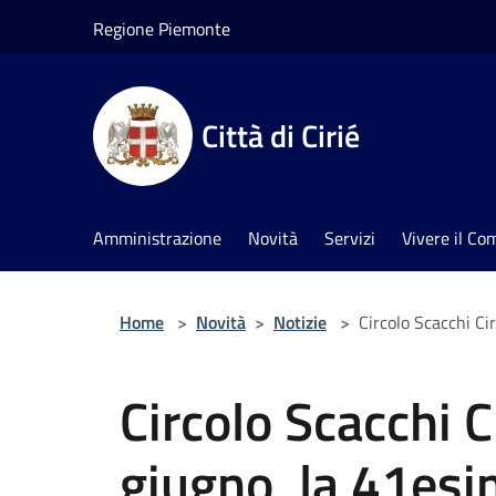
Salta al contenuto principale
Regione Piemonte
Città di Cirié
Amministrazione
Novità
Servizi
Vivere il C
Home
>
Novità
>
Notizie
>
Circolo Scacchi Ci
Circolo Scacchi C
giugno, la 41esi