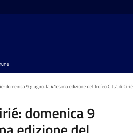
omune
rié: domenica 9 giugno, la 41esima edizione del Trofeo Città di Cirié
irié: domenica 9
ma edizione del