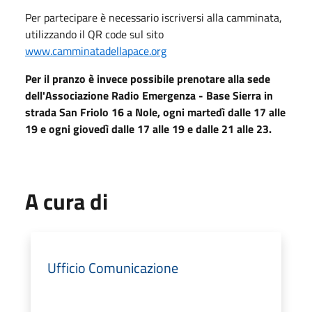
Per
partecipare è necessario
iscriversi alla
c
amminata
,
utilizza
ndo
il QR code
sul
sito
www.camminatadellapace.org
Per
il pranzo è invece possibile
prenotare
alla
sede
dell'Associazione Radio Emergenza - Base Sierra in
strada San Friolo 16 a Nole
,
ogni martedì dalle 17 alle
19 e ogni giovedì dalle 17 alle 19 e dalle 21 alle 23.
A cura di
Ufficio Comunicazione