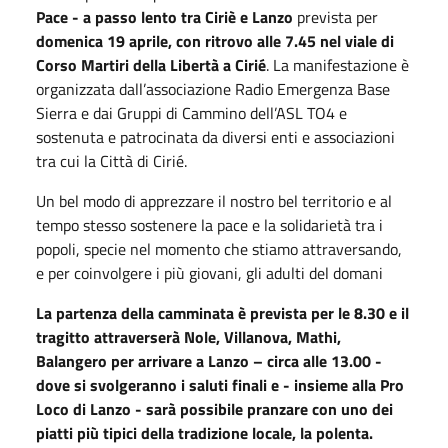
Pace - a passo lento tra Ciriè e Lanzo
prevista per
domenica 19 aprile, con ritrovo alle 7.45 nel viale di
Corso Martiri della Libertà a Cirié
. La manifestazione è
organizzata dall’associazione Radio Emergenza Base
Sierra e dai Gruppi di Cammino dell’ASL TO4 e
sostenuta e patrocinata da diversi enti e associazioni
tra cui la Città di Cirié.
Un bel modo di apprezzare il nostro bel territorio e al
tempo stesso sostenere la pace e la solidarietà tra i
popoli, specie nel momento che stiamo attraversando,
e per coinvolgere i più giovani, gli adulti del domani
La partenza della camminata è prevista per le 8.30 e il
tragitto attraverserà
Nole, Villanova, Mathi,
Balangero per arrivare a Lanzo
– circa alle 13.00 -
dove si svolgeranno i saluti finali e -
insieme alla Pro
Loco
di Lanzo
-
sarà possibile pranzare con un
o dei
piatt
i più
tipic
i
della tradizione
locale, la
polenta
.