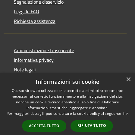
Segnalazione disservizio
Leggi le FAQ
Richiesta assistenza
Amministrazione trasparente
Informativa privacy
Note legali
×
Dichiarazione di accessibilità
Informazioni sui cookie
Questo sito web utilizza cookie tecnici e assimilati strettamente
necessari al corretto funzionamento e alla navigazione del sito,
nonché un cookie tecnico analitico al solo fine di elaborare
informazioni statistiche, aggregate e anonime.
RSS
Copyright © 2026 • Città di
Per maggiori dettagli, può consultare la cookie policy al seguente
link
Accessibilità
Cirié • Powered by
Privacy
Municipium
Accesso
•
RIFIUTA TUTTO
ACCETTA TUTTO
Cookie
redazione