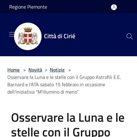
Salta al contenuto principale
Regione Piemonte
Città di Cirié
Home
>
Novità
>
Notizie
>
Osservare la Luna e le stelle con il Gruppo Astrofili E.E.
Barnard e l’ATA sabato 15 febbraio in occasione
dell’iniziativa “M’illumino di meno”
Osservare la Luna e le
stelle con il Gruppo