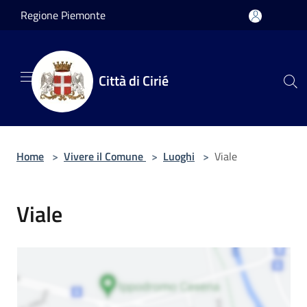
Salta al contenuto principale
Regione Piemonte
Città di Cirié
Home
>
Vivere il Comune
>
Luoghi
>
Viale
Viale