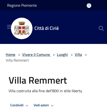
Salta al contenuto principale
Regione Piemonte
Città di Cirié
Home
>
Vivere il Comune
>
Luoghi
>
Villa
>
Villa Remmert
Villa Remmert
Villa costruita alla fine dell'800 in stile liberty
Condividi
Vedi azioni