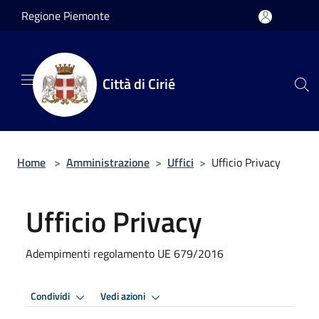
Salta al contenuto principale
Regione Piemonte
Città di Cirié
Home
>
Amministrazione
>
Uffici
>
Ufficio Privacy
Ufficio Privacy
Adempimenti regolamento UE 679/2016
Condividi
Vedi azioni