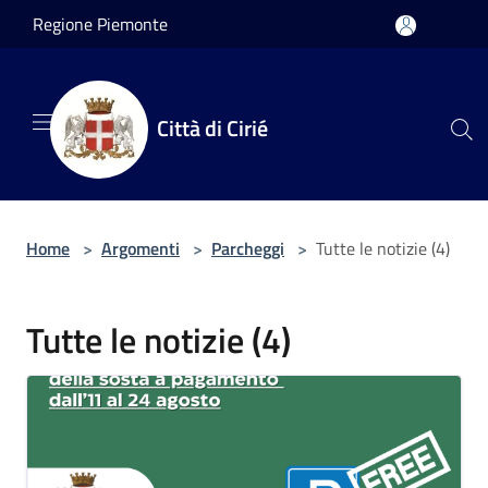
Salta al contenuto principale
Regione Piemonte
Città di Cirié
Home
>
Argomenti
>
Parcheggi
>
Tutte le notizie (4)
Tutte le notizie (4)