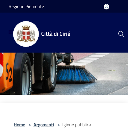
Salta al contenuto principale
Regione Piemonte
Città di Cirié
Home
>
Argomenti
>
Igiene pubblica