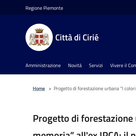
Salta al contenuto principale
Regione Piemonte
Città di Cirié
Amministrazione
Novità
Servizi
Vivere il C
Home
>
Progetto di forestazione urbana “I colori
Progetto di forestazione 
memoria” all'ex IPCA: il 