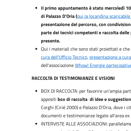
Il primo appuntamento è stato mercoledì 10 
di Palazzo D’Oria (
qui la locandina scaricabile
presentazione del percorso, con condivisione
parte dei tecnici competenti e raccolta dell
presente.
Qui i materiali che sono stati proiettati e ch
cura dell'Ufficio Tecnico,
presentazione a cur
dell'associazione
Whow! Energie partecipativ
RACCOLTA DI TESTIMONIANZE E VISIONI
BOX DI RACCOLTA: per favorire un’ampia partec
appositi
box di raccolta di idee e suggestion
Corghi (Cirié 2000) e Palazzo D’Oria, dove i ci
documenti e testimonianze legate all'area ex 
INTERVISTE ALLE ASSOCIAZIONI: parallelamen