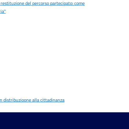
i restituzione del percorso partecipato: come
ia"
in distribuzioone alla cittadinanza