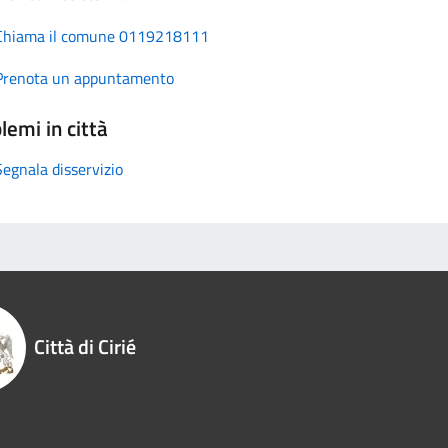
Chiama il comune 0119218111
Prenota un appuntamento
lemi in città
Segnala disservizio
Città di Cirié