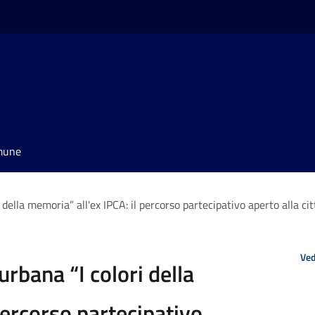
omune
 della memoria” all'ex IPCA: il percorso partecipativo aperto alla ci
Ved
urbana “I colori della
percorso partecipativo