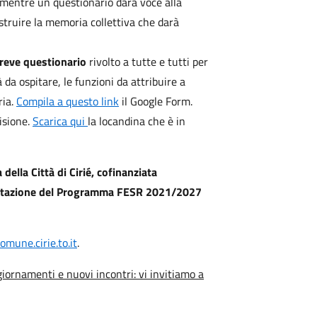
, mentre un questionario darà voce alla
struire la memoria collettiva che darà
reve questionario
rivolto a tutte e tutti per
 da ospitare, le funzioni da attribuire a
ria.
Compila a questo link
il Google Form.
isione.
Scarica qui
la locandina che è in
 della Città di Cirié, cofinanziata
estazione del Programma FESR 2021/2027
omune.cirie.to.it
.
giornamenti e nuovi incontri: vi invitiamo a