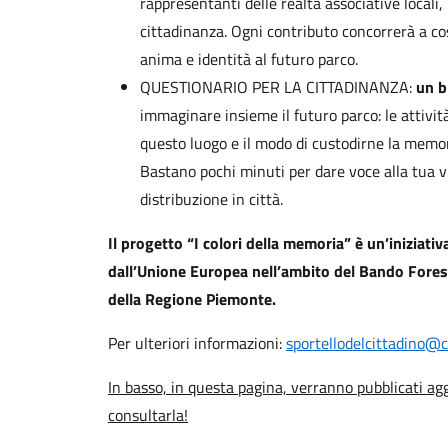
rappresentanti delle realtà associative locali
cittadinanza. Ogni contributo concorrerà a co
anima e identità al futuro parco.
QUESTIONARIO PER LA CITTADINANZA:
un b
immaginare insieme il futuro parco: le attività
questo luogo e il modo di custodirne la memo
Bastano pochi minuti per dare voce alla tua v
distribuzione in città.
Il progetto “I colori della memoria” è un’iniziativa
dall’Unione Europea nell’ambito del Bando For
della Regione Piemonte.
Per ulteriori informazioni:
sportellodelcittadino@c
In basso, in questa pagina, verranno pubblicati ag
consultarla!