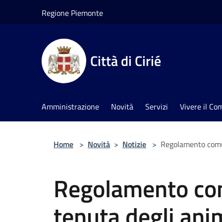
Salta al contenuto principale
Regione Piemonte
Città di Cirié
Amministrazione
Novità
Servizi
Vivere il C
Home
>
Novità
>
Notizie
>
Regolamento comuna
Regolamento com
tenuta degli ani