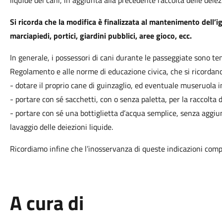
liquide dei cani, in aggiunta alla precedente raccolta delle deiezi
Si ricorda che la modifica è finalizzata al mantenimento dell’i
marciapiedi, portici, giardini pubblici, aree gioco, ecc.
In generale, i possessori di cani durante le passeggiate sono tenut
Regolamento e alle norme di educazione civica, che si ricordano
- dotare il proprio cane di guinzaglio, ed eventuale museruola 
- portare con sé sacchetti, con o senza paletta, per la raccolta de
- portare con sé una bottiglietta d’acqua semplice, senza aggiun
lavaggio delle deiezioni liquide.
Ricordiamo infine che l’inosservanza di queste indicazioni com
A cura di