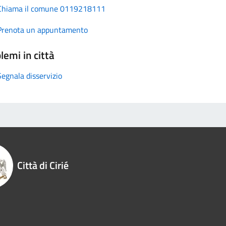
Chiama il comune 0119218111
Prenota un appuntamento
lemi in città
Segnala disservizio
Città di Cirié