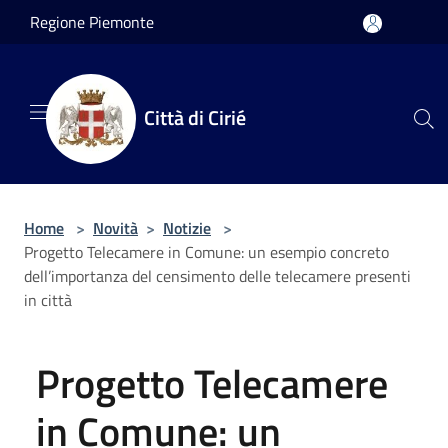
Salta al contenuto principale
Regione Piemonte
Città di Cirié
Home
>
Novità
>
Notizie
>
Progetto Telecamere in Comune: un esempio concreto
dell’importanza del censimento delle telecamere presenti
in città
Progetto Telecamere
in Comune: un