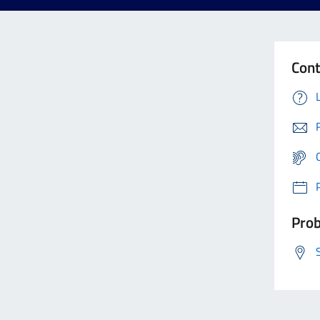
Cont
Prob