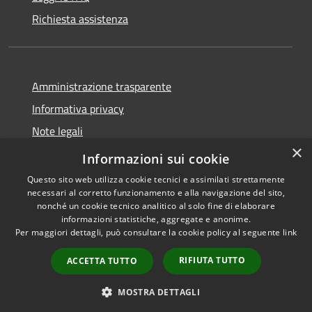
Richiesta assistenza
Amministrazione trasparente
Informativa privacy
Note legali
×
Dichiarazione di accessibilità
Informazioni sui cookie
Questo sito web utilizza cookie tecnici e assimilati strettamente
necessari al corretto funzionamento e alla navigazione del sito,
nonché un cookie tecnico analitico al solo fine di elaborare
informazioni statistiche, aggregate e anonime.
RSS
Copyright © 2026 • Città di
Per maggiori dettagli, può consultare la cookie policy al seguente
link
Accessibilità
Cirié • Powered by
Privacy
Municipium
Accesso
•
RIFIUTA TUTTO
ACCETTA TUTTO
Cookie
redazione
Mappa del sito
MOSTRA DETTAGLI