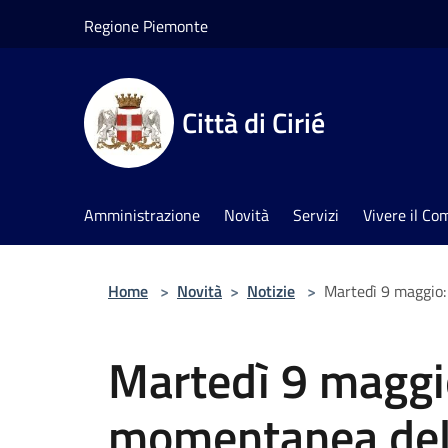
Salta al contenuto principale
Regione Piemonte
Città di Cirié
Amministrazione
Novità
Servizi
Vivere il C
Home
>
Novità
>
Notizie
>
Martedì 9 maggio:
Martedì 9 maggi
momentanea dell