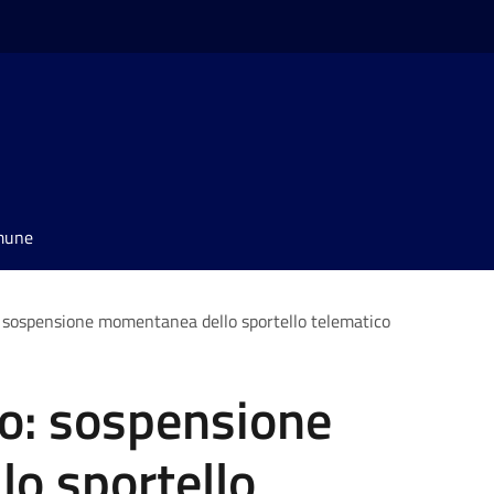
omune
 sospensione momentanea dello sportello telematico
o: sospensione
o sportello