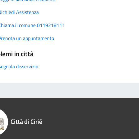
Richiedi Assistenza
Chiama il comune 0119218111
Prenota un appuntamento
lemi in città
Segnala disservizio
Città di Cirié