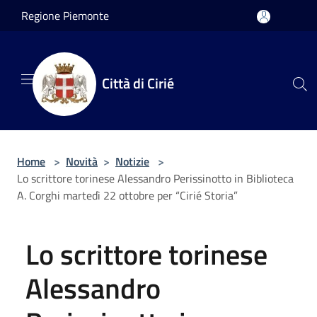
Salta al contenuto principale
Regione Piemonte
Città di Cirié
Home
>
Novità
>
Notizie
>
Lo scrittore torinese Alessandro Perissinotto in Biblioteca
A. Corghi martedì 22 ottobre per “Cirié Storia”
Lo scrittore torinese
Alessandro