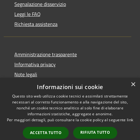
Segnalazione disservizio
Leggi le FAQ
Richiesta assistenza
Amministrazione trasparente
Informativa privacy
Note legali
×
Dichiarazione di accessibilità
Informazioni sui cookie
Questo sito web utilizza cookie tecnici e assimilati strettamente
necessari al corretto funzionamento e alla navigazione del sito,
nonché un cookie tecnico analitico al solo fine di elaborare
informazioni statistiche, aggregate e anonime.
RSS
Copyright © 2026 • Città di
Per maggiori dettagli, può consultare la cookie policy al seguente
link
Accessibilità
Cirié • Powered by
Privacy
Municipium
Accesso
•
RIFIUTA TUTTO
ACCETTA TUTTO
Cookie
redazione