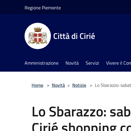
Salta al contenuto principale
Regione Piemonte
Città di Cirié
Amministrazione
Novità
Servizi
Vivere il C
Home
>
Novità
>
Notizie
>
Lo Sbarazzo: sabat
Lo Sbarazzo: sa
Cirié shopping c