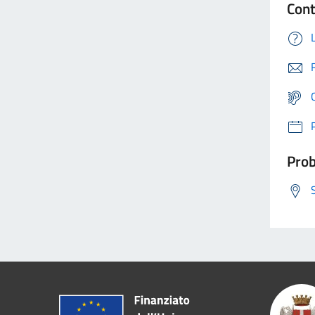
Cont
Prob