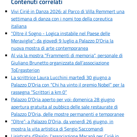
Contenuti correlati
Vivi Cirié in Danza 2026: al Parco di Villa Remmert una
settimana di danza con i nomi top della coreutica
italiana
"Oltre il Sogno - Logica instabile nel Paese delle
Meraviglie": da giovedì 9 luglio a Palazzo D’Oria la
nuova mostra di arte contemporanea
Al via la mostra "Frammenti di memoria", personale di
Giuliano Brunetto organizzata dall’associazione
ToErgasterion
La scrittrice Laura Lucchini martedì 30 giugno a
Palazzo D’Oria con “Chi ha vinto il premio Nobel” per la
rassegna “Scrittori a km 0”
Palazzo D’Oria aperto per voi: domenica 28 giugno
apertura gratuita al pubbico delle sale restaurate di
Palazzo D’Oria, delle mostre permanenti e temporanee
“Oltre”: a Palazzo D’Oria, da venerdì 26 giugno, in
mostra la vita artistica di Sergio Saccomandi
Lisistrata d’Paisìn: l’associazione Macapà per Ciriè in