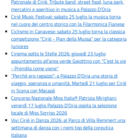
Patronale di Cirié. Tribute band, street food, luna park,
mercatini e aperitivo in musica a Palazzo D’Oria
Ciriè Music Festival: sabato 25 luglio la musica torna
nel cuore del centro storico con la Filarmonica Fianese
Ciclismo in Canavese: sabato 25 luglio torna la classica
competizione "Cirié - Pian della Mussa" per la categoria
Juniores
Cinema sotto le Stelle 2026: giovedì 23 luglio
appuntamento all’area verde Gaiottino con “C’est la vie
- Prendila come viene”
“Perché ero ragazzo”: a Palazzo D’Oria una storia di
viaggio, speranza e umanità. Martedì 21 luglio per Cirié
in Scena con Macapà
Concorso Nazionale Miss Italia® Patrizia Mirigliani:
venerdì 17 luglio Palazzo D’Oria ospita la selezione
locale di Miss Sorriso 2026
Vivi Cirié in Danza 2026: al Parco di Villa Remmert una
settimana di danza con i nomi top della coreutica
italiana