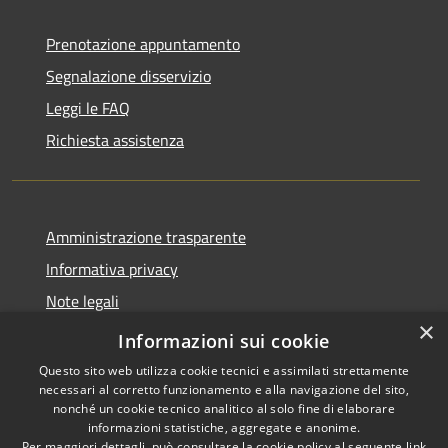
Prenotazione appuntamento
Segnalazione disservizio
Leggi le FAQ
Richiesta assistenza
Amministrazione trasparente
Informativa privacy
Note legali
×
Dichiarazione di accessibilità
Informazioni sui cookie
Questo sito web utilizza cookie tecnici e assimilati strettamente
necessari al corretto funzionamento e alla navigazione del sito,
nonché un cookie tecnico analitico al solo fine di elaborare
informazioni statistiche, aggregate e anonime.
RSS
Copyright © 2026 • Città di
Per maggiori dettagli, può consultare la cookie policy al seguente
link