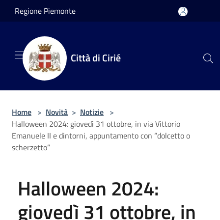
Salta al contenuto principale
Regione Piemonte
Città di Cirié
Home
>
Novità
>
Notizie
>
Halloween 2024: giovedì 31 ottobre, in via Vittorio
Emanuele II e dintorni, appuntamento con “dolcetto o
scherzetto”
Halloween 2024:
giovedì 31 ottobre, in