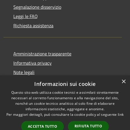
Segnalazione disservizio
Leggi le FAQ
Richiesta assistenza
Amministrazione trasparente
Informativa privacy
Note legali
×
Dichiarazione di accessibilità
Informazioni sui cookie
Questo sito web utilizza cookie tecnici e assimilati strettamente
necessari al corretto funzionamento e alla navigazione del sito,
nonché un cookie tecnico analitico al solo fine di elaborare
informazioni statistiche, aggregate e anonime.
RSS
Copyright © 2026 • Città di
Per maggiori dettagli, può consultare la cookie policy al seguente
link
Accessibilità
Cirié • Powered by
Privacy
Municipium
Accesso
•
RIFIUTA TUTTO
ACCETTA TUTTO