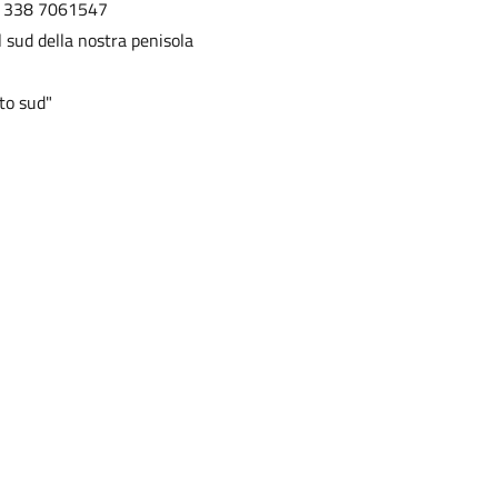
li: 338 7061547
 sud della nostra penisola
tto sud"