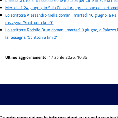
Lisistrata d’Paisìn: l’associazione Macapà per Ciriè in Scena mar
Mercoledì 24 giugno, in Sala Consiliare, proiezione del cortometr
Lo scrittore Alessandro Mella domani, martedì 16 giugno, a Pal
rassegna “Scrittori a km 0”
Lo scrittore Rodolfo Brun domani, martedì 9 giugno, a Palazzo D
la rassegna “Scrittori a km 0”
Ultimo aggiornamento
: 17 aprile 2026, 10:35
Quanto sono chiare le informazioni su questa pagina