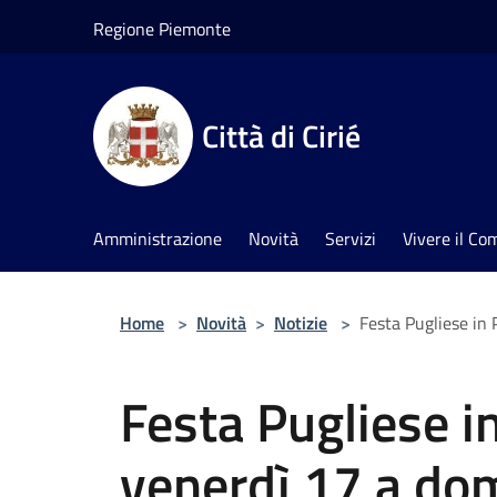
Salta al contenuto principale
Regione Piemonte
Città di Cirié
Amministrazione
Novità
Servizi
Vivere il C
Home
>
Novità
>
Notizie
>
Festa Pugliese in P
Festa Pugliese in
venerdì 17 a dom