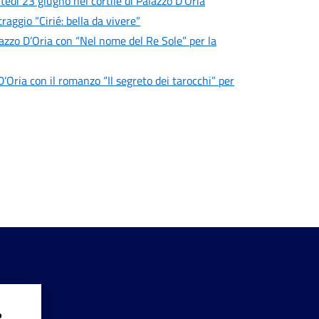
tedì 23 giugno nel cortile di Palazzo D’Oria
aggio “Cirié: bella da vivere”
azzo D’Oria con “Nel nome del Re Sole” per la
’Oria con il romanzo “Il segreto dei tarocchi” per
?