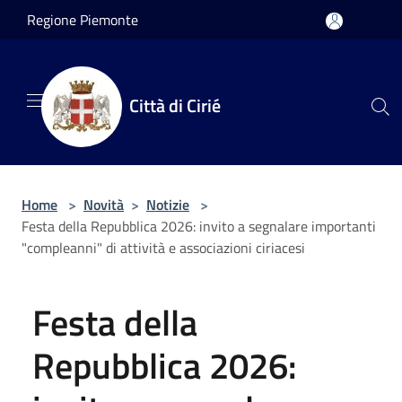
Salta al contenuto principale
Regione Piemonte
Città di Cirié
Home
>
Novità
>
Notizie
>
Festa della Repubblica 2026: invito a segnalare importanti
"compleanni" di attività e associazioni ciriacesi
Festa della
Repubblica 2026: