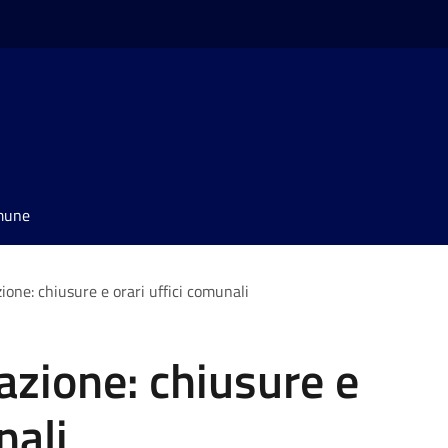
omune
zione: chiusure e orari uffici comunali
azione: chiusure e
nali