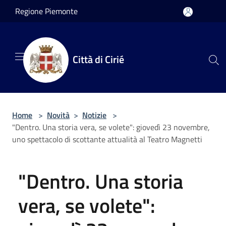
Salta al contenuto principale
Regione Piemonte
Città di Cirié
Home
>
Novità
>
Notizie
>
"Dentro. Una storia vera, se volete": giovedì 23 novembre,
uno spettacolo di scottante attualità al Teatro Magnetti
"Dentro. Una storia
vera, se volete":