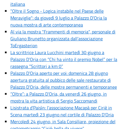
italiana
"Oltre il Sogno - Logica instabile nel Paese delle
Meraviglie": da giovedì 9 luglio a Palazzo D’Oria la
nuova mostra di arte contemporanea
Al via la mostra "Frammenti di memoria", personale di
Giuliano Brunetto organizzata dall’associazione
ToErgasterion
La scrittrice Laura Lucchini martedì 30 giugno a
Palazzo D’Oria con “Chi ha vinto il premio Nobel” per la
rassegna “Scrittori a km 0”
Palazzo D’Oria aperto per voi: domenica 28 giugno
apertura gratuita al pubbico delle sale restaurate di
Palazzo D’Oria, delle mostre permanenti e temporanee
“Oltre”: a Palazzo D’Oria, da venerdì 26 giugno, in
mostra la vita artistica di Sergio Saccomandi
Lisistrata d’Paisìn: l’associazione Macapà per Ciriè in
Scena martedì 23 giugno nel cortile di Palazzo D’Oria
Mercoledì 24 giugno, in Sala Consiliare, proiezione del
cortometraggio “Cirié: bella da vivere”