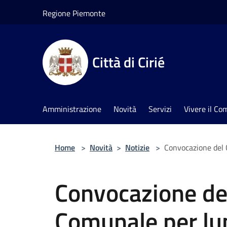
Salta al contenuto principale
Regione Piemonte
Città di Cirié
Amministrazione
Novità
Servizi
Vivere il C
Home
>
Novità
>
Notizie
>
Convocazione del 
Convocazione del
Comunale per lu