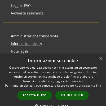
Leggi le FAQ
Richiesta assistenza
Amministrazione trasparente
Informativa privacy
Note legali
×
Dichiarazione di accessibilità
Informazioni sui cookie
Questo sito web utilizza cookie tecnici e assimilati strettamente
necessari al corretto funzionamento e alla navigazione del sito,
nonché un cookie tecnico analitico al solo fine di elaborare
informazioni statistiche, aggregate e anonime.
RSS
Copyright © 2026 • Città di
Per maggiori dettagli, può consultare la cookie policy al seguente
link
Accessibilità
Cirié • Powered by
Privacy
Municipium
Accesso
•
RIFIUTA TUTTO
ACCETTA TUTTO
Cookie
redazione
Mappa del sito
MOSTRA DETTAGLI