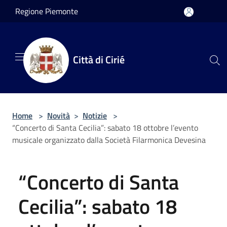
Salta al contenuto principale
Regione Piemonte
Città di Cirié
Home
>
Novità
>
Notizie
>
“Concerto di Santa Cecilia”: sabato 18 ottobre l’evento
musicale organizzato dalla Società Filarmonica Devesina
“Concerto di Santa
Cecilia”: sabato 18