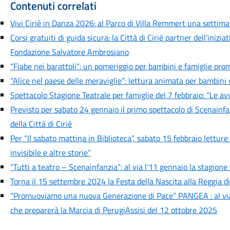
Contenuti correlati
Vivi Cirié in Danza 2026: al Parco di Villa Remmert una settiman
Corsi gratuiti di guida sicura: la Città di Cirié partner dell’iniz
Fondazione Salvatore Ambrosiano
“Fiabe nei barattoli”: un pomeriggio per bambini e famiglie prom
“Alice nel paese delle meraviglie”: lettura animata per bambini 
Spettacolo Stagione Teatrale per famiglie del 7 febbraio: “Le a
Previsto per sabato 24 gennaio il primo spettacolo di Scenainfan
della Città di Cirié
Per “Il sabato mattina in Biblioteca”, sabato 15 febbraio lettur
invisibile e altre storie”
“Tutti a teatro – Scenainfanzia”: al via l’11 gennaio la stagion
Torna il 15 settembre 2024 la Festa della Nascita alla Reggia d
“Promuoviamo una nuova Generazione di Pace” PANGEA : al via 
che preparerà la Marcia di PerugiAssisi del 12 ottobre 2025