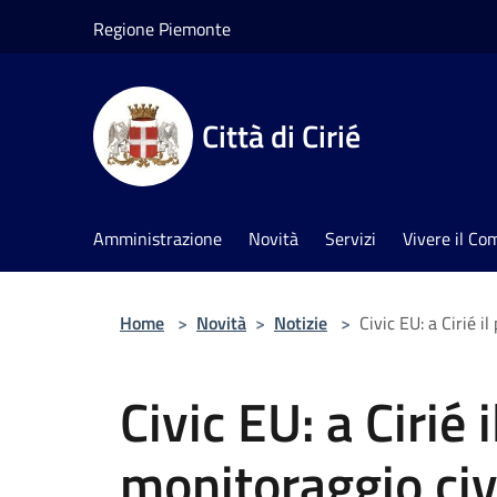
Salta al contenuto principale
Regione Piemonte
Città di Cirié
Amministrazione
Novità
Servizi
Vivere il C
Home
>
Novità
>
Notizie
>
Civic EU: a Cirié i
Civic EU: a Cirié 
monitoraggio civ