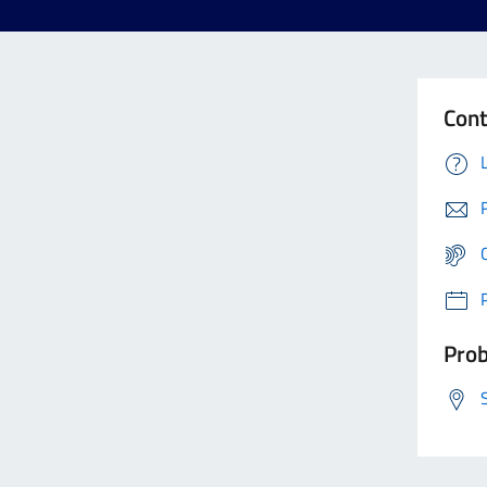
Cont
Prob