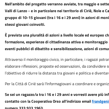
Nell'ambito del progetto verranno avviate, tra maggio e settem
Valli di Lanzo - e in particolare nei territorio di Cirié, Nole e 
gruppo di 10-15 giovani (tra i 16 e i 29 anni) in azioni di moni
stessi giovani coinvolti.
È prevista una pluralità di azioni a livello locale ed europeo c
formazione, esperienze di cittadinanza attiva e monitoraggio c
eventi pubblici di dibattito e sensibilizzazione, azioni di comu
Attraverso il monitoraggio civico, in particolare, i ragazzi potr
elaborare riflessioni, proposte ed osservazioni, da condividere 
l’obiettivo di ridurre la distanza tra giovani e politica e diventare
Per la Città di Cirié sarà l'Informagiovani a coordinare e organizz
Se sei un ragazzo/a tra i 16 e i 29 anni e vorresti avere più i
contatto con la Cooperativa Orso all'indirizzo email
frandgeni
numero 333 933 1963.