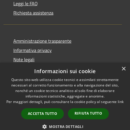
Leggi le FAQ
Richiesta assistenza
Amministrazione trasparente
Informativa privacy
Note legali
×
Dichiarazione di accessibilità
Informazioni sui cookie
Questo sito web utilizza cookie tecnici e assimilati strettamente
necessari al corretto funzionamento e alla navigazione del sito,
nonché un cookie tecnico analitico al solo fine di elaborare
informazioni statistiche, aggregate e anonime.
RSS
Copyright © 2026 • Città di
Per maggiori dettagli, può consultare la cookie policy al seguente
link
Accessibilità
Cirié • Powered by
Privacy
Municipium
Accesso
•
RIFIUTA TUTTO
ACCETTA TUTTO
Cookie
redazione
Mappa del sito
MOSTRA DETTAGLI