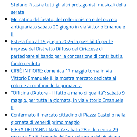
Stefano Pitasi e tutti gli altri protagonisti musicali della
serata
Mercatino dell’usato, del collezionismo e del piccolo
antiquariato sabato 20 giugno in via Vittorio Emanuele
II
Estesa fino al 15 giugno 2026 la possibilità per le
imprese del Distretto Diffuso del Ciriacese di
partecipare al bando per la concessione di contributi a
fondo perduto
CIRIÉ IN FIORE: domenica 17 maggio torna in via
Vittorio Emanuele II, la mostra mercato dedicata ai
colori e ai profumi della primavera
“Officina d’Autore - Il fatto a mano di qualità”: sabato 9
maggio, per tutta la giornata, in via Vittorio Emanuele
II
Confermato il mercato cittadino di Piazza Castello nella
giornata di venerdì primo maggio
FIERA DELL’ANNUNZIATA: sabato 28 e domenica 29
marzo a Cirié il mondo dell’agricoltura e del vivaismo