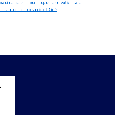
a di danza con i nomi top della coreutica italiana
l’usato nel centro storico di Cirié
?