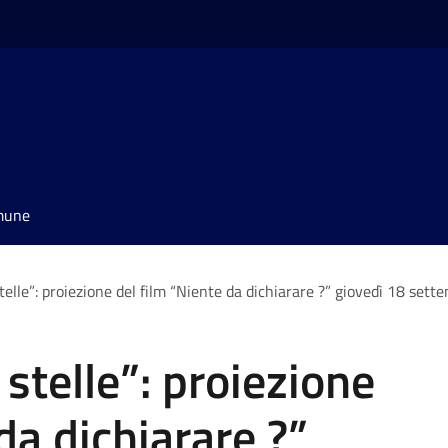
omune
telle”: proiezione del film “Niente da dichiarare ?” giovedì 18 sett
stelle”: proiezione
da dichiarare ?”