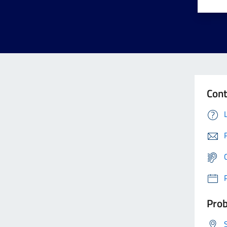
Cont
Prob