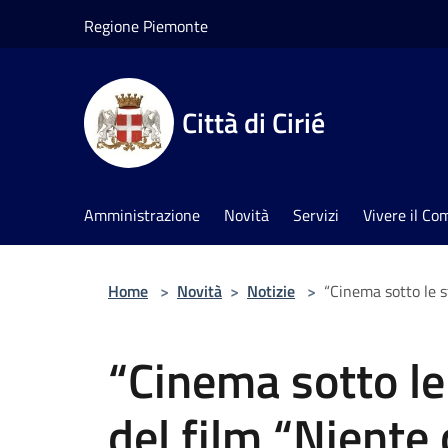
Salta al contenuto principale
Regione Piemonte
Città di Cirié
Amministrazione
Novità
Servizi
Vivere il C
Home
>
Novità
>
Notizie
>
“Cinema sotto le s
“Cinema sotto le 
del film “Niente 