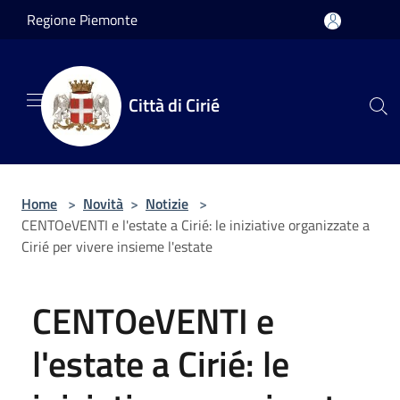
Salta al contenuto principale
Regione Piemonte
Città di Cirié
Home
>
Novità
>
Notizie
>
CENTOeVENTI e l'estate a Cirié: le iniziative organizzate a
Cirié per vivere insieme l'estate
CENTOeVENTI e
l'estate a Cirié: le