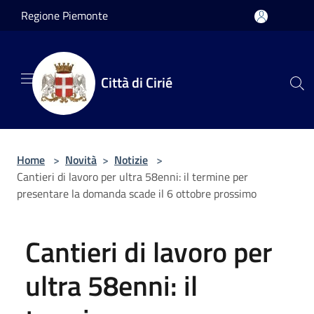
Salta al contenuto principale
Regione Piemonte
Città di Cirié
Home
>
Novità
>
Notizie
>
Cantieri di lavoro per ultra 58enni: il termine per
presentare la domanda scade il 6 ottobre prossimo
Cantieri di lavoro per
ultra 58enni: il