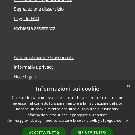
Segnalazione disservizio
Leggi le FAQ
Richiesta assistenza
Amministrazione trasparente
Informativa privacy
Note legali
×
Dichiarazione di accessibilità
Informazioni sui cookie
Questo sito web utilizza cookie tecnici e assimilati strettamente
necessari al corretto funzionamento e alla navigazione del sito,
nonché un cookie tecnico analitico al solo fine di elaborare
informazioni statistiche, aggregate e anonime.
RSS
Copyright © 2026 • Città di
Per maggiori dettagli, può consultare la cookie policy al seguente
link
Accessibilità
Cirié • Powered by
Privacy
Municipium
Accesso
•
RIFIUTA TUTTO
ACCETTA TUTTO