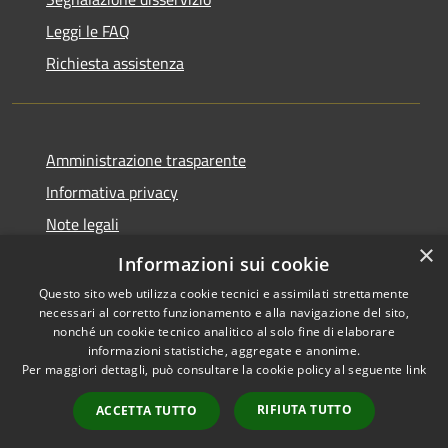
Leggi le FAQ
Richiesta assistenza
Amministrazione trasparente
Informativa privacy
Note legali
×
Dichiarazione di accessibilità
Informazioni sui cookie
Questo sito web utilizza cookie tecnici e assimilati strettamente
necessari al corretto funzionamento e alla navigazione del sito,
nonché un cookie tecnico analitico al solo fine di elaborare
informazioni statistiche, aggregate e anonime.
RSS
Copyright © 2026 • Città di
Per maggiori dettagli, può consultare la cookie policy al seguente
link
Accessibilità
Cirié • Powered by
Privacy
Municipium
Accesso
•
RIFIUTA TUTTO
ACCETTA TUTTO
Cookie
redazione