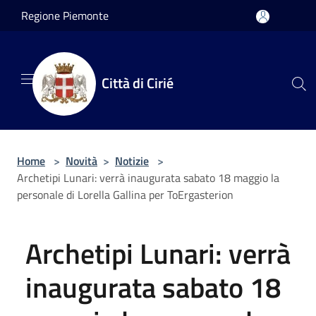
Salta al contenuto principale
Regione Piemonte
Città di Cirié
Home
>
Novità
>
Notizie
>
Archetipi Lunari: verrà inaugurata sabato 18 maggio la
personale di Lorella Gallina per ToErgasterion
Archetipi Lunari: verrà
inaugurata sabato 18