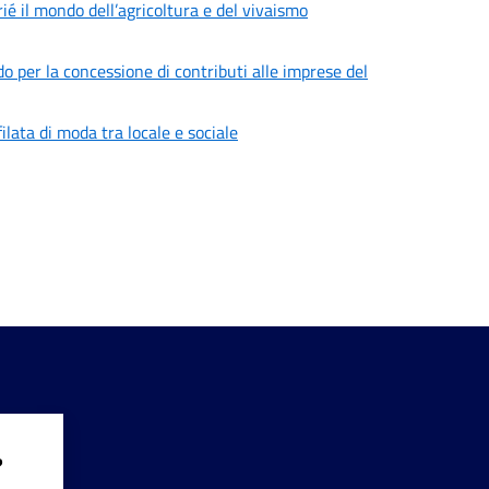
 il mondo dell’agricoltura e del vivaismo
do per la concessione di contributi alle imprese del
lata di moda tra locale e sociale
?