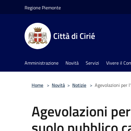
Salta al contenuto principale
Regione Piemonte
Città di Cirié
Amministrazione
Novità
Servizi
Vivere il C
Home
>
Novità
>
Notizie
>
Agevolazioni per 
Agevolazioni per
suolo pubblico 