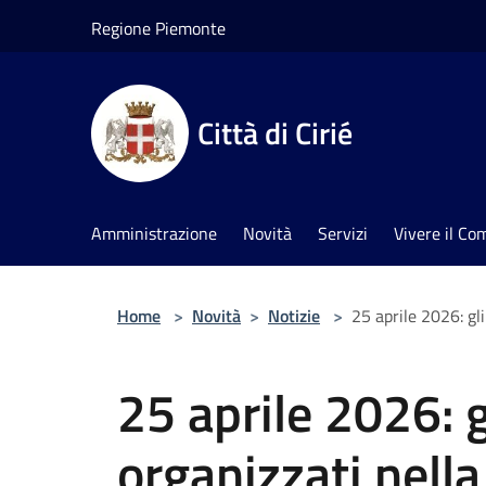
Salta al contenuto principale
Regione Piemonte
Città di Cirié
Amministrazione
Novità
Servizi
Vivere il C
Home
>
Novità
>
Notizie
>
25 aprile 2026: gli
25 aprile 2026: g
organizzati nella 