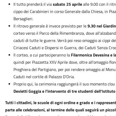
Il tutto prenderà il via
sabato 25 aprile
alle 9.00 con il ri
cippo dei Carabinieri in corso Generale dalla Chiesa, in Pi
Bersaglieri.
Il ritrovo generale è invece previsto per le
9.30 nel Giardin
corteo verso il Parco della Rimembranza, dove all’alzaband
caduti di tutte le guerre. Verrà poi reso omaggio ai cippi de
Ciriacesi Caduti e Dispersi in Guerra, dei Caduti Senza C
Il corteo, a cui parteciperanno la
Filarmonica Devesina e la 
quindi per Piazzetta XXV Aprile dove, oltre all'omaggio florea
Preghiera del Partigiano, per poi rendere omaggio al Monum
Caduti nel cortile di Palazzo D’Oria.
Proprio qui, la cerimonia raggiungerà il suo momento clo
Devietti Goggia e l’intervento di tre studenti dell’Istitut
Tutti i cittadini, le scuole di ogni ordine e grado e i rappresen
parte alle celebrazioni, al termine delle quali seguirà un picco