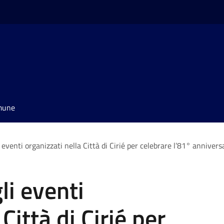
omune
 eventi organizzati nella Città di Cirié per celebrare l’81° annivers
li eventi
Città di Cirié per