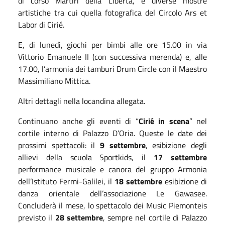
di corso Martiri della Libertà, e diverse mostre
artistiche tra cui quella fotografica del Circolo Ars et
Labor di Cirié.
E, di lunedì, giochi per bimbi alle ore 15.00 in via
Vittorio Emanuele II (con successiva merenda) e, alle
17.00, l’armonia dei tamburi Drum Circle con il Maestro
Massimiliano Mittica.
Altri dettagli nella locandina allegata.
Continuano anche gli eventi di “
Cirié in scena
” nel
cortile interno di Palazzo D’Oria.
Queste le date dei
prossimi spettacoli: il
9 settembre
, esibizione degli
allievi della scuola Sportkids, il
17 settembre
performance musicale e canora del gruppo Armonia
dell’Istituto Fermi-Galilei, il
18 settembre
esibizione di
danza orientale dell’associazione Le Gawasee.
Concluderà il mese, lo spettacolo dei Music Piemonteis
previsto il
28 settembre
, sempre nel cortile di Palazzo